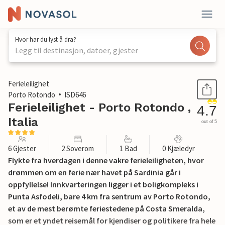
Hvor har du lyst å dra?
Legg til destinasjon, datoer, gjester
1 / 25
Ferieleilighet
Porto Rotondo
ISD646
Ferieleilighet - Porto Rotondo ,
4.7
Italia
out of 5
6 Gjester
2 Soverom
1 Bad
0 Kjæledyr
Flykte fra hverdagen i denne vakre ferieleiligheten, hvor
drømmen om en ferie nær havet på Sardinia går i
oppfyllelse! Innkvarteringen ligger i et boligkompleks i
Punta Asfodeli, bare 4 km fra sentrum av Porto Rotondo,
et av de mest berømte feriestedene på Costa Smeralda,
som er et yndet reisemål for kjendiser og politikere fra hele