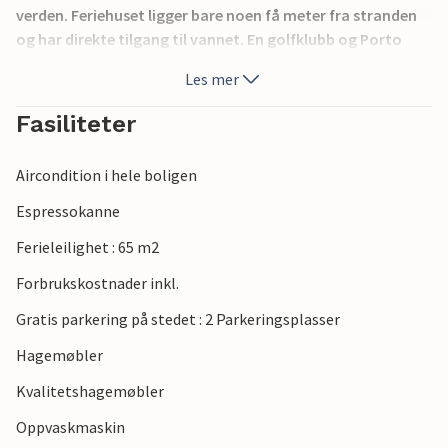
verden. Feriehuset ligger bare noen få meter fra stranden
og har direkte tilgang til vannet. En golfklubb og Porto
Cervo, et annet kjent feriested på Costa Smeralda, ligger
Les mer
omtrent 20 km unna.
Fasiliteter
Aircondition i hele boligen
Espressokanne
Ferieleilighet : 65 m2
Forbrukskostnader inkl.
Gratis parkering på stedet : 2 Parkeringsplasser
Hagemøbler
Kvalitetshagemøbler
Oppvaskmaskin