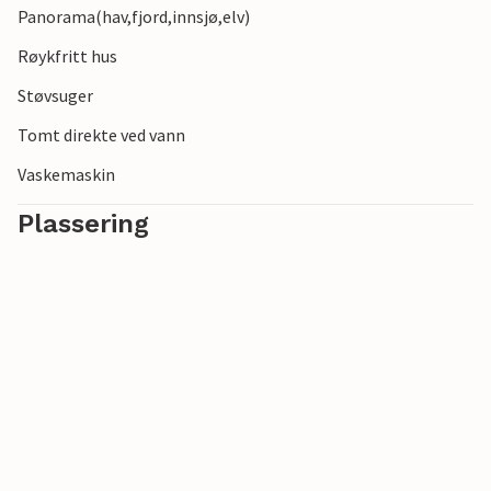
Panorama(hav,fjord,innsjø,elv)
Røykfritt hus
Støvsuger
Tomt direkte ved vann
Vaskemaskin
Plassering