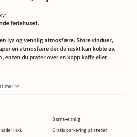
edyr
ende feriehuset.
 lys og vennlig atmosfære. Store vinduer,
kaper en atmosfære der du raskt kan koble av.
enten du prater over en kopp kaffe eller
stiske utsikten over det kuperte landskapet.
es mer
ilbake med en god bok. Nyt en ettermiddagslur i
elden med et glass vin.
kyttede buktene i Portocolom, der det klare,
s
Barnevennlig
norkling. Spaser gjennom den gamle fiskehavnen
nader inkl.
Gratis parkering på stedet
ge folkelivet på kaien og opplev den maritime