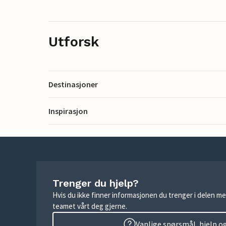
Utforsk
Destinasjoner
Inspirasjon
Trenger du hjelp?
Hvis du ikke finner informasjonen du trenger i delen me
teamet vårt deg gjerne.
Vanlige spørsmål, hjelp o