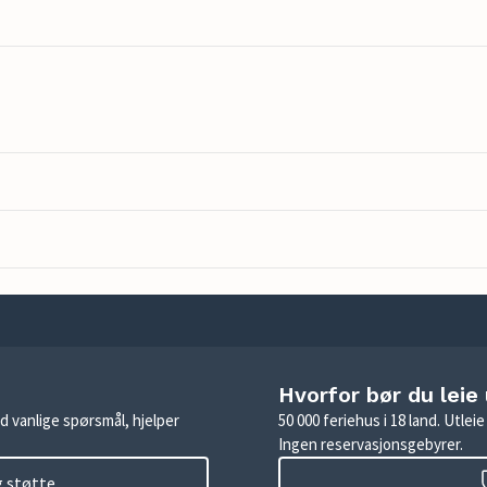
Hvorfor bør du leie
d vanlige spørsmål, hjelper
50 000 feriehus i 18 land. Utle
Ingen reservasjonsgebyrer.
g støtte