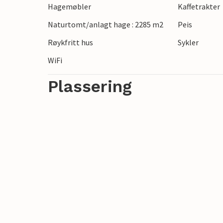
Hagemøbler
Kaffetrakter
atmosfæren i denne tradisjonelle byen. Du
østkyst, der vid utsikt, duftene fra maqu
Naturtomt/anlagt hage : 2285 m2
Peis
Røykfritt hus
Sykler
WiFi
Plassering