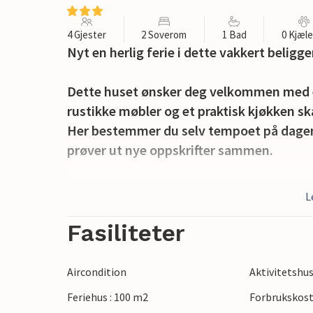
4 Gjester
2 Soverom
1 Bad
0 Kjæl
Nyt en herlig ferie i dette vakkert beligg
Dette huset ønsker deg velkommen med en
rustikke møbler og et praktisk kjøkken s
Her bestemmer du selv tempoet på dagen, 
prøver ut nye oppskrifter sammen.
Gå ut med morgenkaffen og nyt den fanta
L
Spis en avslappende frokost og len deg t
skyggen av parasollen før du runder av kv
Fasiliteter
Ta en kort tur til stranden og nyt de bes
Aircondition
Aktivitetshu
turkise vannet er ideelt for bading og s
Feriehus : 100 m2
Forbrukskost
med de fargerike naustene, se på det roli