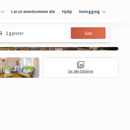
Lei ut eiendommen din
Hjelp
Innlogging
Innlogging
2 gjester
Søk
Gjest
Huseier
Se alle bildene
jon