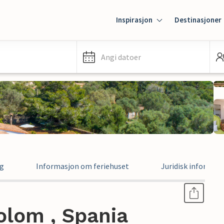
Inspirasjon
Destinasjoner
Angi datoer
ng
Informasjon om feriehuset
Juridisk informas
olom , Spania