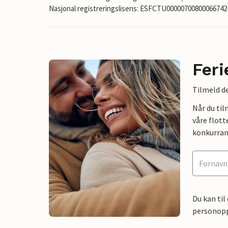
Nasjonal registreringslisens: ESFCTU0000070080006674
Feri
Tilmeld de
Når du ti
våre flott
konkurran
Du kan til
personoppl