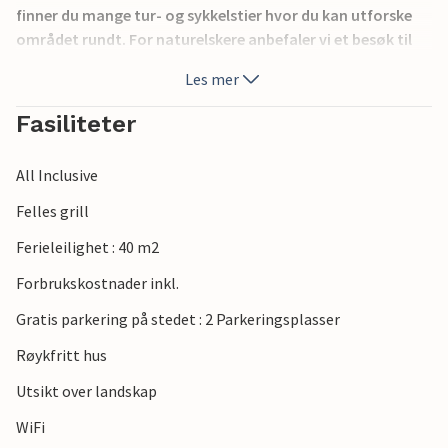
finner du mange tur- og sykkelstier hvor du kan utforske
området rundt. For naturelskere anbefaler vi et besøk til
Seovlje saltpanner og den nærliggende naturparken.
Les mer
Fasiliteter
All Inclusive
Felles grill
Ferieleilighet : 40 m2
Forbrukskostnader inkl.
Gratis parkering på stedet : 2 Parkeringsplasser
Røykfritt hus
Utsikt over landskap
WiFi