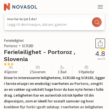
Hvor har du lyst å dra?
Legg til destinasjon, datoer, gjester
1 / 15
Ferieleilighet
Portoroz
SCR283
Ferieleilighet - Portoroz ,
4.8
Slovenia
out of 5
4 Gjester
2 Soverom
1 Bad
0 Kjæledyr
Disse to interessante leilighetene, SCR188 og SCR283, ligger
i første etasje i en enebolig i nærheten av Portoro, omgitt
av en vakker og velstelt hage hvor du kan nyte ferien i fulle
drag. Leiligheten har en autentisk istrisk kjeller til din
disposisjon, som er ideell for sosialt samvær og hvor
kveldene flyr forbi i godt selskap. I nærheten av leiligheten