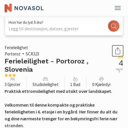
Hvor har du lyst å dra?
Legg til destinasjon, datoer, gjester
1 / 9
Ferieleilighet
Portoroz
SCR323
Ferieleilighet - Portoroz ,
4
Slovenia
out of
5
3 Gjester
Studioleilighet
1 Bad
0 Kjæledyr
Praktisk ettromsleilighet med utsikt over landskapet.
Velkommen til denne kompakte og praktiske
ferieleiligheten i 6. etasje i en bygård. Her finner du alt du
og dine nærmeste trenger for en bekymringsfri ferie nær
stranden.