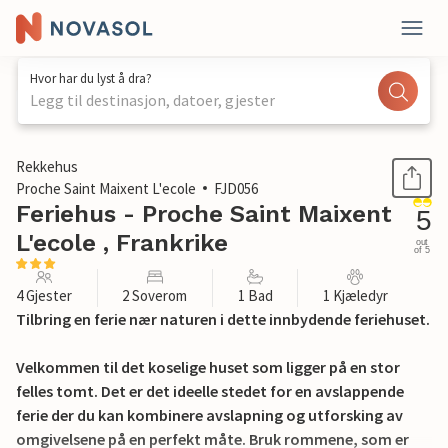
Hvor har du lyst å dra?
Legg til destinasjon, datoer, gjester
1 / 26
Rekkehus
Proche Saint Maixent L'ecole
FJD056
Feriehus - Proche Saint Maixent
5
L'ecole , Frankrike
out
of 5
4 Gjester
2 Soverom
1 Bad
1 Kjæledyr
Tilbring en ferie nær naturen i dette innbydende feriehuset.
Velkommen til det koselige huset som ligger på en stor
felles tomt. Det er det ideelle stedet for en avslappende
ferie der du kan kombinere avslapning og utforsking av
omgivelsene på en perfekt måte. Bruk rommene, som er