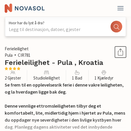
Hvor har du lyst å dra?
Legg til destinasjon, datoer, gjester
1 / 27
Ferieleilighet
Pula
CIR781
Ferieleilighet - Pula , Kroatia
2 Gjester
Studioleilighet
1 Bad
1 Kjæledyr
Se frem til en opplevelsesrik ferie i denne vakre leiligheten,
og la hverdagen ligge bak deg.
Denne vennlige ettromsleiligheten tilbyr deg et
komfortabelt, lite, midlertidig hjem i hjertet av Pula, mens
du oppdager nye severdigheter i den livlige kystbyen hver
dag. Planlegg dagens aktiviteter ved det innbydende