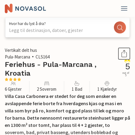
Hvor har du lyst å dra?
Legg til destinasjon, datoer, gjester
1 / 45
Vertikalt delt hus
Pula-Marcana
CLS164
Feriehus - Pula-Marcana ,
5
Kroatia
out of
5
6 Gjester
2 Soverom
1 Bad
1 Kjæledyr
Villa Casa Carbonera er stedet for deg som ønsker en
avslappende ferie borte fra hverdagens kjas og mas i en
villa som byr på ro, komfort og god plass til lek og moro
for barna. Dette nennsomt restaurerte steinhuset ligger på
en 1300 m² stor tomt, har plass til 4 + 2 gjester, to
soverom, bad, privat basseng, utendørs boblebad og