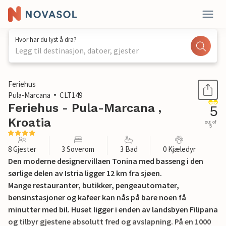
Hvor har du lyst å dra?
Legg til destinasjon, datoer, gjester
1 / 47
Feriehus
Pula-Marcana
CLT149
Feriehus - Pula-Marcana ,
5
Kroatia
out of
5
8 Gjester
3 Soverom
3 Bad
0 Kjæledyr
Den moderne designervillaen Tonina med basseng i den
sørlige delen av Istria ligger 12 km fra sjøen.
Mange restauranter, butikker, pengeautomater,
bensinstasjoner og kafeer kan nås på bare noen få
minutter med bil. Huset ligger i enden av landsbyen Filipana
og tilbyr gjestene absolutt fred og avslapning. På en 1000