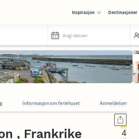
Inspirasjon
Destinasjoner
Angi datoer
ng
Informasjon om feriehuset
Anmeldelser
on , Frankrike
4