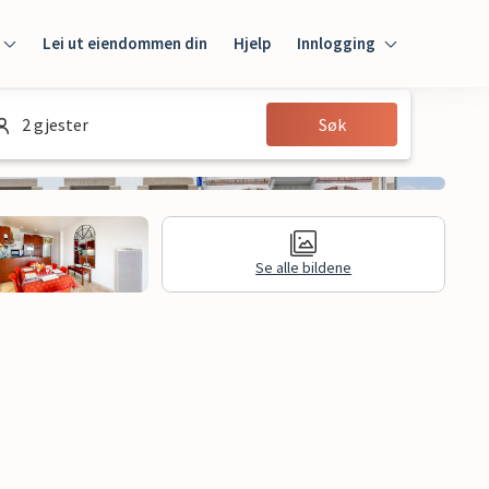
Lei ut eiendommen din
Hjelp
Innlogging
Innlogging
2 gjester
Søk
Gjest
Huseier
Se alle bildene
Juridisk informasjon