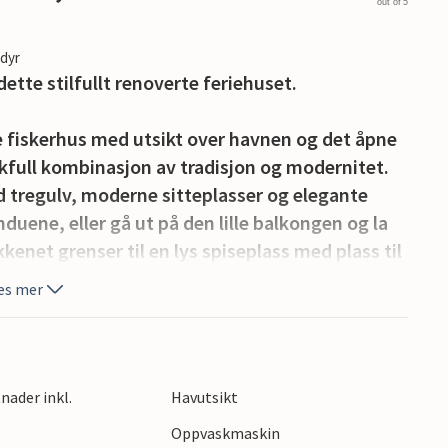
out of 5
edyr
dette stilfullt renoverte feriehuset.
ere fiskerhus med utsikt over havnen og det åpne
full kombinasjon av tradisjon og modernitet.
ed tregulv, moderne sitteplasser og elegante
uene, eller gå ut på den lille balkongen og la
enet grenser til en lys spiseplass med plass til
 også til avslapping.
es mer
. Herfra har du direkte utsikt over havet, den
havnen. Husets fasade har beholdt sin historiske
bekvemmeligheter.
nader inkl.
Havutsikt
Oppvaskmaskin
 sine butikker, kafeer og markeder. Havnen