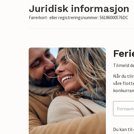
Juridisk informasjon
Førerkort- eller registreringsnummer: 56186000576DC
Feri
Tilmeld de
Når du ti
våre flott
konkurran
Du kan til