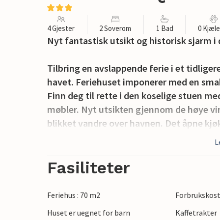
4 Gjester
2 Soverom
1 Bad
0 Kjæl
Nyt fantastisk utsikt og historisk sjarm i 
Tilbring en avslappende ferie i et tidlig
havet. Feriehuset imponerer med en smak
Finn deg til rette i den koselige stuen m
møbler. Nyt utsikten gjennom de høye vind
blikket vandre over havnen. Det åpne kjøkk
felles måltider. En separat dagseng innbyr
L
Åpne dobbeltdørene og gå ut på balkongen
Fasiliteter
lille stranden og det yrende folkelivet i 
karakter, mens du inne finner moderne 
Feriehus : 70 m2
Forbrukskost
Huset er uegnet for barn
Kaffetrakter
Ta en spasertur til Quiberon sentrum med