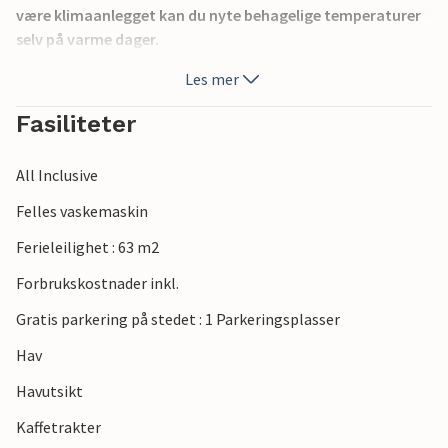
være klimaanlegget kan du nyte behagelige temperaturer
selv på varme dager.
Les mer
Tilbring noen avslappende dager på stranden.
Restauranter og butikker ligger også innen gangavstand.
Fasiliteter
Du bor i sentrum, men likevel i et rolig område uten bilstøy,
da en smal vei fører til huset.
All Inclusive
Du kan spille tennis og golf i nærheten, og du kan leie
sykler.
Felles vaskemaskin
Ferieleilighet : 63 m2
Se frem til en herlig ferie ved sjøen!
Forbrukskostnader inkl.
Gratis parkering på stedet : 1 Parkeringsplasser
Hav
Havutsikt
Kaffetrakter