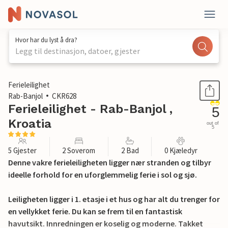
Hvor har du lyst å dra?
Legg til destinasjon, datoer, gjester
1 / 29
Ferieleilighet
Rab-Banjol
CKR628
Ferieleilighet - Rab-Banjol ,
5
Kroatia
out of
5
5 Gjester
2 Soverom
2 Bad
0 Kjæledyr
Denne vakre ferieleiligheten ligger nær stranden og tilbyr
ideelle forhold for en uforglemmelig ferie i sol og sjø.
Leiligheten ligger i 1. etasje i et hus og har alt du trenger for
en vellykket ferie. Du kan se frem til en fantastisk
havutsikt. Innredningen er koselig og moderne. Takket