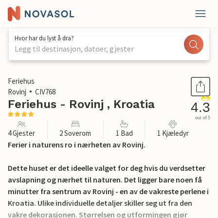
Hvor har du lyst å dra?
Legg til destinasjon, datoer, gjester
1 / 39
Feriehus
Rovinj
CIV768
Feriehus - Rovinj , Kroatia
4.3
out of 5
4 Gjester
2 Soverom
1 Bad
1 Kjæledyr
Ferier i naturens ro i nærheten av Rovinj.
Dette huset er det ideelle valget for deg hvis du verdsetter
avslapning og nærhet til naturen. Det ligger bare noen få
minutter fra sentrum av Rovinj - en av de vakreste perlene i
Kroatia. Ulike individuelle detaljer skiller seg ut fra den
vakre dekorasjonen. Størrelsen og utformingen gjør