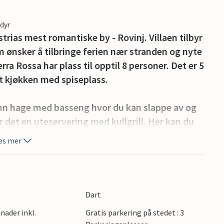
edyr
Istrias mest romantiske by - Rovinj. Villaen tilbyr
som ønsker å tilbringe ferien nær stranden og nyte
rra Rossa har plass til opptil 8 personer. Det er 5
rt kjøkken med spiseplass.
nn hage med basseng hvor du kan slappe av og
 er det en uteservering med kullgrill. Her kan du
t glass god istrisk vin.
es mer
Fi-tilgang, privat parkering for 3 biler og tilbyr
d og ro, men likevel i nærheten av stranden og
er i den mest romantiske byen i Istria - Rovinj.
Dart
i dag et velkjent feriested. Rovinj byr på det
nader inkl.
Gratis parkering på stedet : 3
r og holmer, uberørt natur, en rik kulturarv og