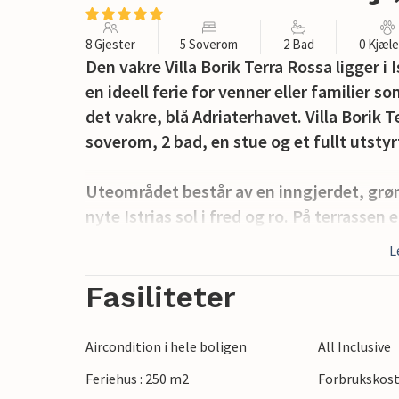
8 Gjester
5 Soverom
2 Bad
0 Kjæl
Den vakre Villa Borik Terra Rossa ligger i 
en ideell ferie for venner eller familier 
det vakre, blå Adriaterhavet. Villa Borik Te
soverom, 2 bad, en stue og et fullt utsty
Uteområdet består av en inngjerdet, grø
nyte Istrias sol i fred og ro. På terrassen
tilberede deilige måltider eller bare nyte e
L
Villa Borik Terra Rossa har klimaanlegg, Wi
Fasiliteter
alt du trenger for en hyggelig ferie i fre
sentrum.vakre Villa Borik Terra Rossa ligg
Aircondition i hele boligen
All Inclusive
Rovinj var en gang en fiskerlandsby og er 
Feriehus : 250 m2
Forbrukskost
vakre, krystallklare Adriaterhavet, 22 øye