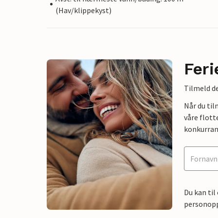
(Hav/klippekyst)
Feri
Tilmeld de
Når du ti
våre flott
konkurran
Du kan til
personoppl