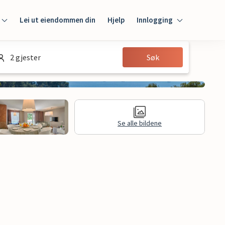
Lei ut eiendommen din
Hjelp
Innlogging
Innlogging
2 gjester
Søk
Gjest
Huseier
Se alle bildene