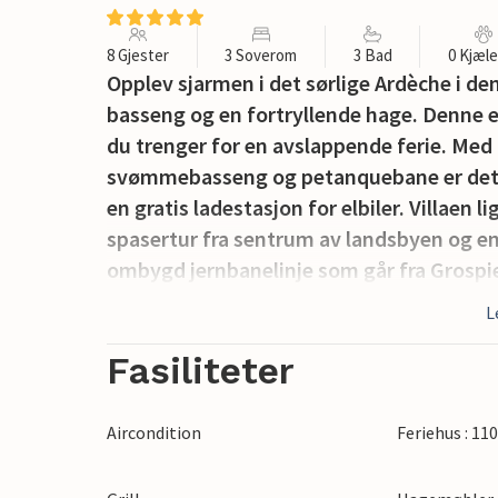
8 Gjester
3 Soverom
3 Bad
0 Kjæl
Opplev sjarmen i det sørlige Ardèche i d
basseng og en fortryllende hage. Denne en
du trenger for en avslappende ferie. Med n
svømmebasseng og petanquebane er det lit
en gratis ladestasjon for elbiler. Villaen
spasertur fra sentrum av landsbyen og en
ombygd jernbanelinje som går fra Grospier
sykkelsti. Du finner også flere utfartsst
L
livsstilen i det sørlige Ardèche i denne 
Fasiliteter
Aircondition
Feriehus : 11