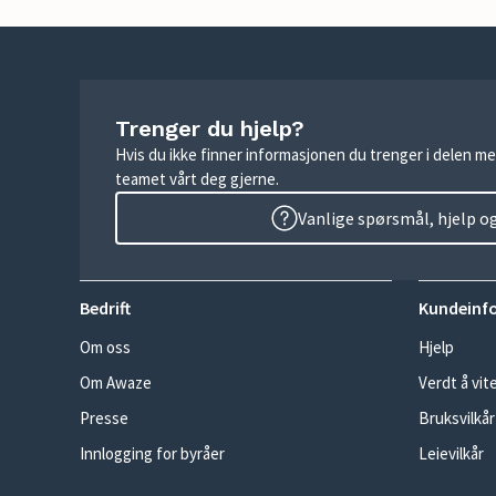
Trenger du hjelp?
Hvis du ikke finner informasjonen du trenger i delen me
teamet vårt deg gjerne.
Vanlige spørsmål, hjelp o
Bedrift
Kundeinf
Om oss
Hjelp
Om Awaze
Verdt å vit
Presse
Bruksvilkår
Innlogging for byråer
Leievilkår