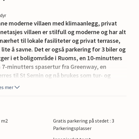
edyr
enne moderne villaen med klimaanlegg, privat
etasjes villaen er stilfull og moderne og har alt
ærhet til lokale fasiliteter og privat terrasse,
e å savne. Det er også parkering for 3 biler og
 ligger i et boligområde i Ruoms, en 10-minutters
 7-minutters spasertur fra Greenway, en
res til St Sernin og nå brukes som tur- og
eder for kanoer i umiddelbar nærhet. Opplev
es mer
moderne villaen der avslapning møter eleganse.
0 m2
Gratis parkering på stedet : 3
Parkeringsplasser