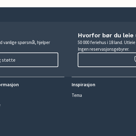
Hvorfor bør du leie
d vanlige spørsmål, hjelper
50 000 feriehus i 18 land. Utle
Ingen reservasjonsgebyrer.
g støtte
ormasjon
Inspirasjon
Tema
e