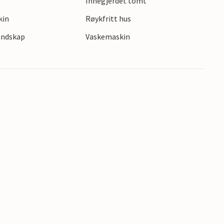
Innegjerdet tomt
kin
Røykfritt hus
landskap
Vaskemaskin