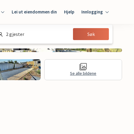
Lei ut eiendommen din
Hjelp
Innlogging
Innlogging
2 gjester
Søk
Gjest
Huseier
Se alle bildene