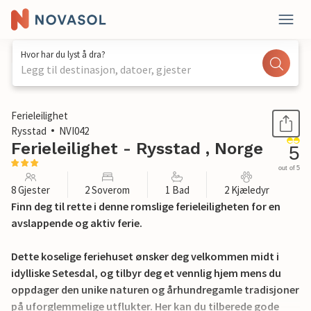
Hvor har du lyst å dra?
Legg til destinasjon, datoer, gjester
1 / 14
Ferieleilighet
Rysstad
NVI042
Ferieleilighet - Rysstad , Norge
5
out of 5
8 Gjester
2 Soverom
1 Bad
2 Kjæledyr
Finn deg til rette i denne romslige ferieleiligheten for en
avslappende og aktiv ferie.
Dette koselige feriehuset ønsker deg velkommen midt i
idylliske Setesdal, og tilbyr deg et vennlig hjem mens du
oppdager den unike naturen og århundregamle tradisjoner
på uforglemmelige utflukter. Her kan du tilberede gode