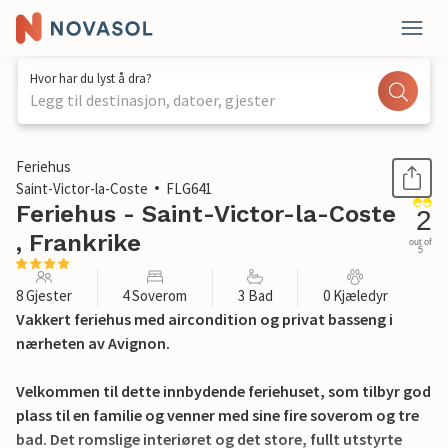
Hvor har du lyst å dra?
Legg til destinasjon, datoer, gjester
1 / 31
Feriehus
Saint-Victor-la-Coste
FLG641
Feriehus - Saint-Victor-la-Coste
2
, Frankrike
out of
5
8 Gjester
4 Soverom
3 Bad
0 Kjæledyr
Vakkert feriehus med aircondition og privat basseng i
nærheten av Avignon.
Velkommen til dette innbydende feriehuset, som tilbyr god
plass til en familie og venner med sine fire soverom og tre
bad. Det romslige interiøret og det store, fullt utstyrte