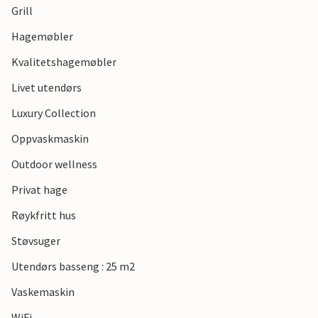
Grill
Tilbring ferien i dette nydelige huset og i denne vakre
Hagemøbler
regionen!
Kvalitetshagemøbler
Livet utendørs
Luxury Collection
Oppvaskmaskin
Outdoor wellness
Privat hage
Røykfritt hus
Støvsuger
Utendørs basseng : 25 m2
Vaskemaskin
WiFi