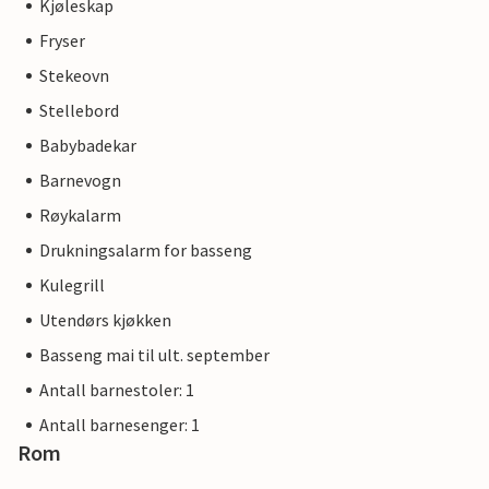
Kjøleskap
Fryser
Stekeovn
Stellebord
Babybadekar
Barnevogn
Røykalarm
Drukningsalarm for basseng
Kulegrill
Utendørs kjøkken
Basseng mai til ult. september
Antall barnestoler: 1
Antall barnesenger: 1
Rom