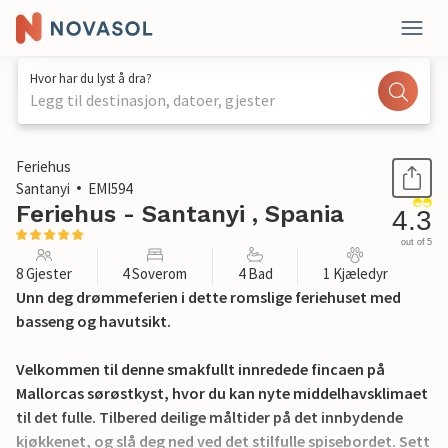
Hvor har du lyst å dra?
Legg til destinasjon, datoer, gjester
1 / 47
Feriehus
Santanyi
EMI594
Feriehus - Santanyi , Spania
4.3
out of 5
8 Gjester
4 Soverom
4 Bad
1 Kjæledyr
Unn deg drømmeferien i dette romslige feriehuset med
basseng og havutsikt.
Velkommen til denne smakfullt innredede fincaen på
Mallorcas sørøstkyst, hvor du kan nyte middelhavsklimaet
til det fulle. Tilbered deilige måltider på det innbydende
kjøkkenet, og slå deg ned ved det stilfulle spisebordet. Sett