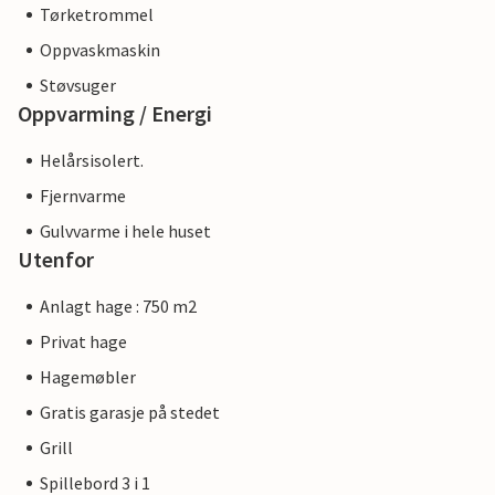
Tørketrommel
Oppvaskmaskin
Støvsuger
Oppvarming / Energi
Helårsisolert.
Fjernvarme
Gulvvarme i hele huset
Utenfor
Anlagt hage : 750 m2
Privat hage
Hagemøbler
Gratis garasje på stedet
Grill
Spillebord 3 i 1