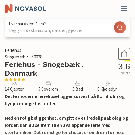
Hvor har du lyst å dra?
Legg til destinasjon, datoer, gjester
1 / 33
Feriehus
Snogebæk
I50028
Feriehus - Snogebæk ,
3.6
Danmark
out of 5
14 Gjester
5 Soverom
3 Bad
0 Kjæledyr
Dette moderne feriehuset ligger sørvest på Bornholm og
byr på mange fasiliteter.
Med en rolig beliggenhet, omgitt av et fredelig nabolag og
jorder, kan du se frem til en avslappende ferie med
storfamilien. Det romslige feriehuset er en drøm for hele