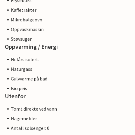
Fryseboks
Kaffetrakter
Mikrobølgeovn
Oppvaskmaskin
Støvsuger
Oppvarming / Energi
Helårsisolert.
Naturgass
Gulvvarme på bad
Bio peis
Utenfor
Tomt direkte ved vann
Hagemøbler
Antall solsenger: 0