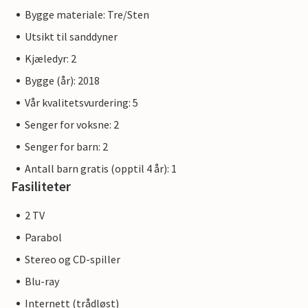
eventyr rett utenfor døren til feriehuset ditt.
Bygge materiale: Tre/Sten
Utsikt til sanddyner
Bildene av leilighetene er eksempler på innkvartering.
Innredningen er sammenlignbar, men ikke identisk.
Kjæledyr: 2
Leilighetens innredning kan variere.
Bygge (år): 2018
Vår kvalitetsvurdering: 5
Andre leiligheter i denne klitvillaen: DTR203-212
Senger for voksne: 2
Senger for barn: 2
Antall barn gratis (opptil 4 år): 1
Fasiliteter
2 TV
Parabol
Stereo og CD-spiller
Blu-ray
Internett (trådløst)