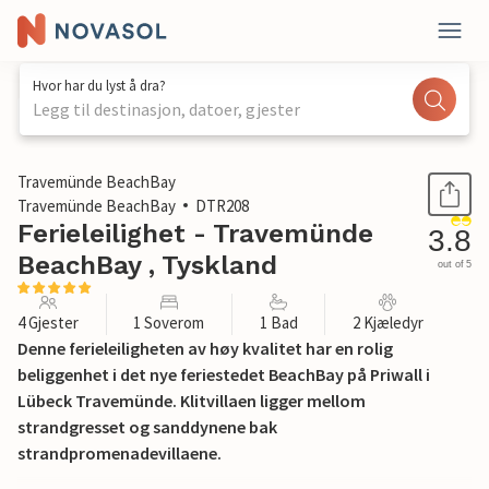
Hvor har du lyst å dra?
Legg til destinasjon, datoer, gjester
1 / 31
Travemünde BeachBay
Travemünde BeachBay
DTR208
Ferieleilighet - Travemünde
3.8
BeachBay , Tyskland
out of 5
4 Gjester
1 Soverom
1 Bad
2 Kjæledyr
Denne ferieleiligheten av høy kvalitet har en rolig
beliggenhet i det nye feriestedet BeachBay på Priwall i
Lübeck Travemünde. Klitvillaen ligger mellom
strandgresset og sanddynene bak
strandpromenadevillaene.