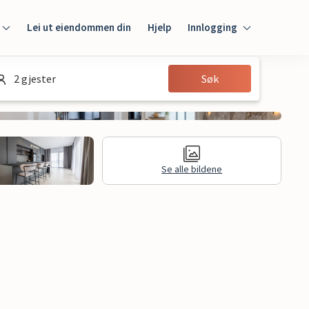
Lei ut eiendommen din
Hjelp
Innlogging
Innlogging
2 gjester
Søk
Gjest
Huseier
Se alle bildene