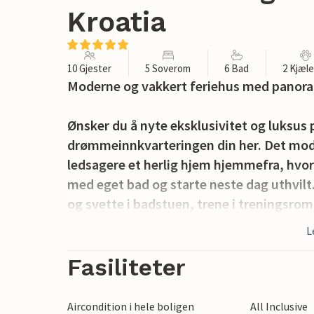
Kroatia
10 Gjester
5 Soverom
6 Bad
2 Kjæl
Moderne og vakkert feriehus med panora
Ønsker du å nyte eksklusivitet og luksus 
drømmeinnkvarteringen din her. Det mode
ledsagere et herlig hjem hjemmefra, hvor
med eget bad og starte neste dag uthvilt.
og svette i badstuen, trene i treningsro
den åpne og romslige stuen.
L
Det fantastiske uteområdet ønsker deg 
Fasiliteter
overbygd utekjøkken, som gir deg en helt 
samtidig gir deg en fantastisk utsikt over
Aircondition i hele boligen
All Inclusive