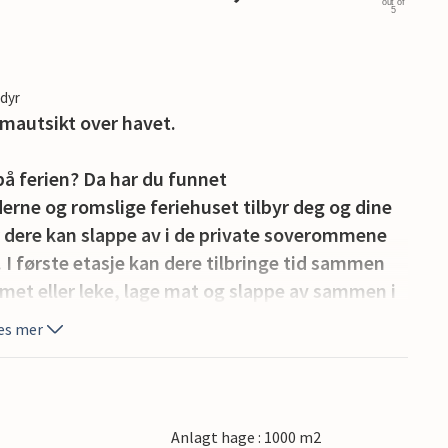
out of
5
edyr
mautsikt over havet.
på ferien? Da har du funnet
rne og romslige feriehuset tilbyr deg og dine
 dere kan slappe av i de private soverommene
 I første etasje kan dere tilbringe tid sammen
mmet eller leke, lage mat og slappe av sammen i
es mer
velkommen med en stor terrasse med et
fantastisk matlagingsopplevelse i frisk luft og
 havet.
Anlagt hage : 1000 m2