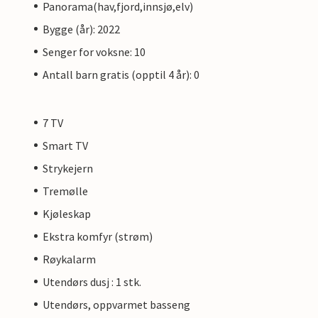
Panorama(hav,fjord,innsjø,elv)
Bygge (år): 2022
Senger for voksne: 10
Antall barn gratis (opptil 4 år): 0
7 TV
Smart TV
Strykejern
Tremølle
Kjøleskap
Ekstra komfyr (strøm)
Røykalarm
Utendørs dusj : 1 stk.
Utendørs, oppvarmet basseng