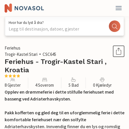
Hvor har du lyst å dra?
Legg til destinasjon, datoer, gjester
1 / 33
Feriehus
Trogir-Kastel Stari
CSC645
Feriehus - Trogir-Kastel Stari ,
Kroatia
8 Gjester
4 Soverom
5 Bad
0 Kjæledyr
Opplev en drømmeferie i dette stilfulle feriehuset med
basseng ved Adriaterhavskysten.
Pakk kofferten og gled deg til en uforglemmelig ferie i dette
komfortable feriehuset nær den solfylte
Adriaterhavskysten. Innvendig finner du en lys og romslig