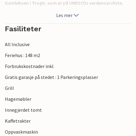
Gamlebyen i Trogir, som er på UNESCOs verdensarvliste,
ligger bare 8 km unna. De siste 150 m av adkomstveien er
Les mer
ikke asfaltert. I tillegg til en 20 m² garasje er det 3 P-plasser.
Fasiliteter
All Inclusive
Feriehus : 148 m2
Forbrukskostnader inkl.
Gratis garasje på stedet : 1 Parkeringsplasser
Grill
Hagemøbler
Innegjerdet tomt
Kaffetrakter
Oppvaskmaskin