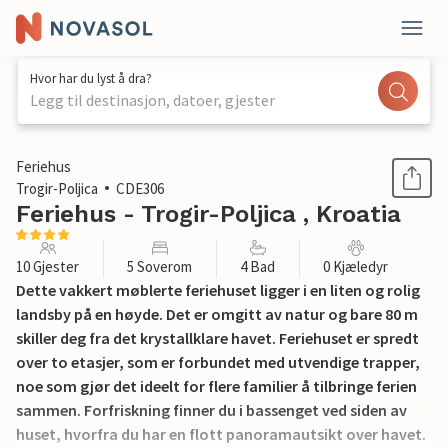
Hvor har du lyst å dra?
Legg til destinasjon, datoer, gjester
1 / 45
Feriehus
Trogir-Poljica
CDE306
Feriehus - Trogir-Poljica , Kroatia
10 Gjester
5 Soverom
4 Bad
0 Kjæledyr
Dette vakkert møblerte feriehuset ligger i en liten og rolig
landsby på en høyde. Det er omgitt av natur og bare 80 m
skiller deg fra det krystallklare havet. Feriehuset er spredt
over to etasjer, som er forbundet med utvendige trapper,
noe som gjør det ideelt for flere familier å tilbringe ferien
sammen. Forfriskning finner du i bassenget ved siden av
huset, hvorfra du har en flott panoramautsikt over havet.