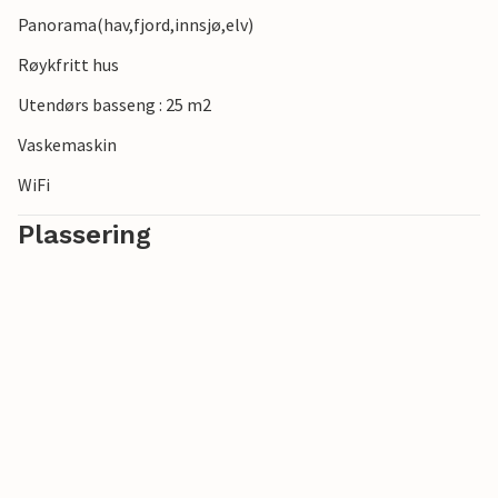
Panorama(hav,fjord,innsjø,elv)
Røykfritt hus
Utendørs basseng : 25 m2
Vaskemaskin
WiFi
Plassering