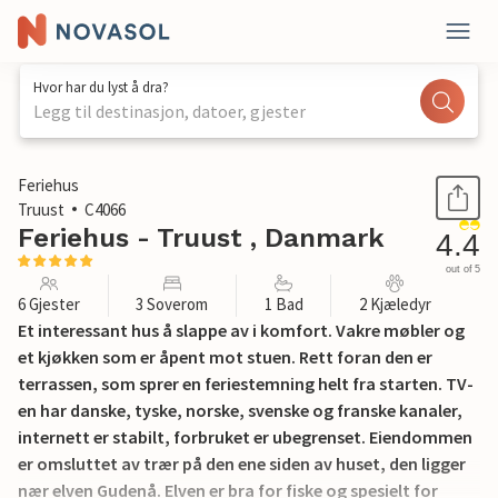
Hvor har du lyst å dra?
Legg til destinasjon, datoer, gjester
1 / 15
Feriehus
Truust
C4066
Feriehus - Truust , Danmark
4.4
out of 5
6 Gjester
3 Soverom
1 Bad
2 Kjæledyr
Et interessant hus å slappe av i komfort. Vakre møbler og
et kjøkken som er åpent mot stuen. Rett foran den er
terrassen, som sprer en feriestemning helt fra starten. TV-
en har danske, tyske, norske, svenske og franske kanaler,
internett er stabilt, forbruket er ubegrenset. Eiendommen
er omsluttet av trær på den ene siden av huset, den ligger
nær elven Gudenå. Elven er bra for fiske og spesielt for