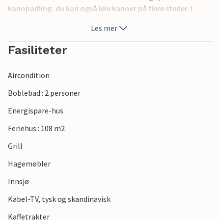
kanopadling, du kan også leie kanoer på flere steder. I
området er det også en put & take-sjø, golfbane og
Les mer
energimuseet ved Tange Sø. Silkeborg ligger i nærheten,
hvor du kan oppleve kultur, god mat og gode butikker.
Fasiliteter
Aircondition
Boblebad : 2 personer
Energispare-hus
Feriehus : 108 m2
Grill
Hagemøbler
Innsjø
Kabel-TV, tysk og skandinavisk
Kaffetrakter