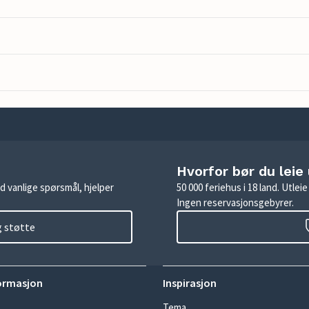
Hvorfor bør du leie
d vanlige spørsmål, hjelper
50 000 feriehus i 18 land. Utle
Ingen reservasjonsgebyrer.
g støtte
ormasjon
Inspirasjon
Tema