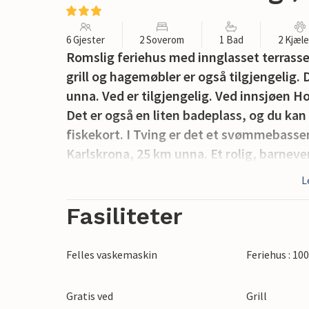
6 Gjester
2 Soverom
1 Bad
2 Kjæl
Romslig feriehus med innglasset terrasse
grill og hagemøbler er også tilgjengelig.
unna. Ved er tilgjengelig. Ved innsjøen Ho
Det er også en liten badeplass, og du kan 
fiskekort. I Tving er det et svømmebassen
Karlskrona, 25 km unna. Et rolig, barneven
L
Fasiliteter
Felles vaskemaskin
Feriehus : 10
Gratis ved
Grill