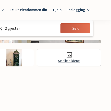
Lei ut eiendommen din
Hjelp
Innlogging
Innlogging
2 gjester
Søk
Gjest
Huseier
Se alle bildene