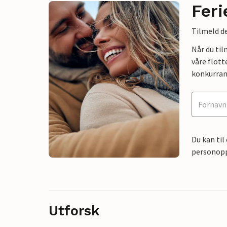
Feri
Tilmeld de
Når du ti
våre flott
konkurran
Du kan til
personoppl
Utforsk