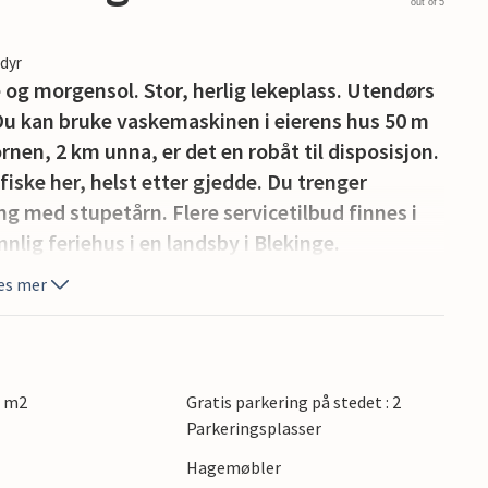
out of 5
edyr
 og morgensol. Stor, herlig lekeplass. Utendørs
 Du kan bruke vaskemaskinen i eierens hus 50 m
rnen, 2 km unna, er det en robåt til disposisjon.
fiske her, helst etter gjedde. Du trenger
g med stupetårn. Flere servicetilbud finnes i
nlig feriehus i en landsby i Blekinge.
es mer
0 m2
Gratis parkering på stedet : 2
Parkeringsplasser
Hagemøbler