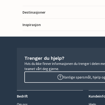
Destinasjoner
Inspirasjon
Trenger du hjelp?
Hvis du ikke finner informasjonen du trenger i delen me
teamet vårt deg gjerne.
Vanlige spørsmål, hjelp o
Bedrift
Kundeinf
Om oss
Hjelp