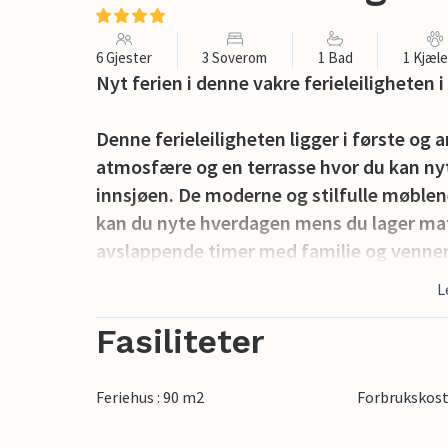
6 Gjester
3 Soverom
1 Bad
1 Kjæl
Nyt ferien i denne vakre ferieleiligheten 
Denne ferieleiligheten ligger i første og 
atmosfære og en terrasse hvor du kan nyt
innsjøen. De moderne og stilfulle møble
kan du nyte hverdagen mens du lager mat, 
avslappende timer med familie og venner,
drømme.
L
Innsjøen med marinaen ligger rett utenfor
Fasiliteter
ideelt for seilere, surfere og båtfolk. Slå 
havnen mens du spiser.
Feriehus : 90 m2
Forbrukskost
Uitgeest er et perfekt utgangspunkt for e