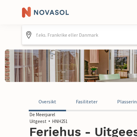
Oversikt
Fasiliteter
Plasseri
De Meerparel
Uitgeest
HNH251
Feriehus - Uitgee