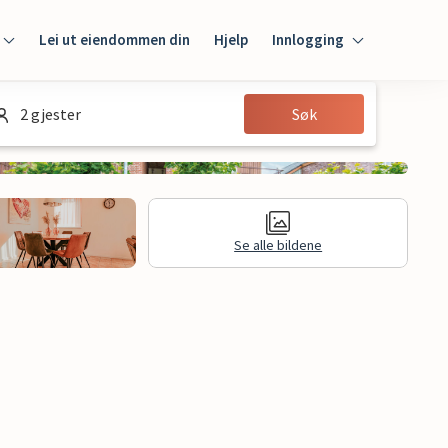
Lei ut eiendommen din
Hjelp
Innlogging
Innlogging
2 gjester
Søk
Gjest
Huseier
Se alle bildene