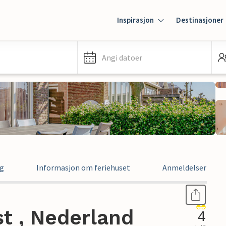
Inspirasjon
Destinasjoner
Angi datoer
ng
Informasjon om feriehuset
Anmeldelser
st , Nederland
4