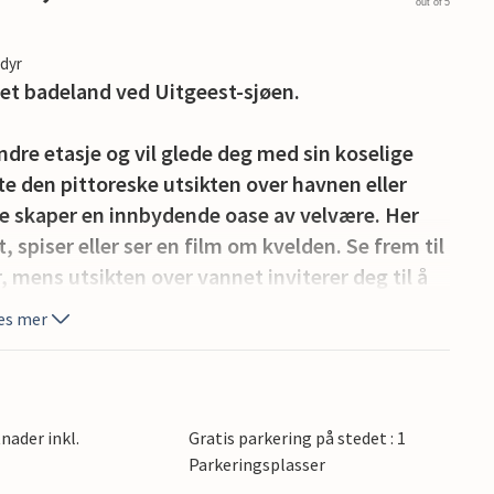
out of 5
edyr
i et badeland ved Uitgeest-sjøen.
andre etasje og vil glede deg med sin koselige
e den pittoreske utsikten over havnen eller
ne skaper en innbydende oase av velvære. Her
spiser eller ser en film om kvelden. Se frem til
 mens utsikten over vannet inviterer deg til å
es mer
 døren og tilbyr et bredt utvalg av vannsport,
deg ned på terrassen og se på det travle livet i
nader inkl.
Gratis parkering på stedet : 1
Parkeringsplasser
n rekke aktiviteter og utflukter. Bare noen få