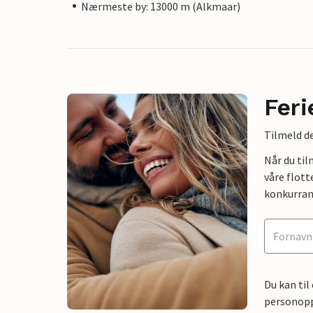
Nærmeste by: 13000 m (Alkmaar)
Feri
Tilmeld de
Når du ti
våre flott
konkurran
Du kan til
personoppl