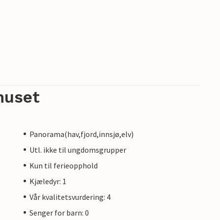
huset
Panorama(hav,fjord,innsjø,elv)
Utl. ikke til ungdomsgrupper
Kun til ferieopphold
Kjæledyr: 1
Vår kvalitetsvurdering: 4
Senger for barn: 0