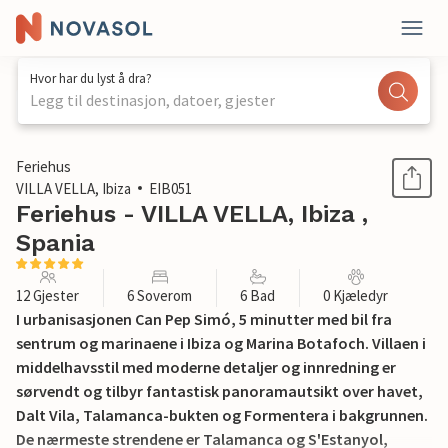
Hvor har du lyst å dra?
Legg til destinasjon, datoer, gjester
1 / 27
Feriehus
VILLA VELLA, Ibiza
EIB051
Feriehus - VILLA VELLA, Ibiza ,
Spania
12 Gjester
6 Soverom
6 Bad
0 Kjæledyr
I urbanisasjonen Can Pep Simó, 5 minutter med bil fra
sentrum og marinaene i Ibiza og Marina Botafoch. Villaen i
middelhavsstil med moderne detaljer og innredning er
sørvendt og tilbyr fantastisk panoramautsikt over havet,
Dalt Vila, Talamanca-bukten og Formentera i bakgrunnen.
De nærmeste strendene er Talamanca og S'Estanyol,