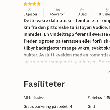
6 Gjester
4 Soverom
3 Bad
0 Kjæl
Dette vakre dalmatiske steinhuset er omgi
km fra den pittoreske turistbyen Vodice. 
innredet. En vindeltrapp fører til øverst
freden og roen på terrassen eller forfris
tilbyr badegjester mange vakre, svakt s
bukter. Avslutt kvelden med en romantis
sjarmerende smugene i gamlebyen. Solce
elektriske apparater er begrenset.
L
Fasiliteter
All Inclusive
Feriehus : 14
Gratis parkering på stedet : 4
Grill