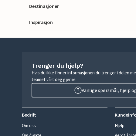
Destinasjoner
Inspirasjon
Trenger du hjelp?
Hvis du ikke finner informasjonen du trenger i delen me
teamet vårt deg gjerne.
Vanlige spørsmål, hjelp o
Bedrift
Kundeinf
Om oss
Hjelp
Om Awaze
Verdt å vit