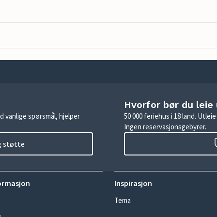
Hvorfor bør du leie
d vanlige spørsmål, hjelper
50 000 feriehus i 18 land. Utle
Ingen reservasjonsgebyrer.
g støtte
ormasjon
Inspirasjon
Tema
e