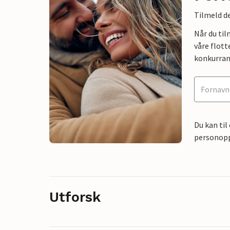
Tilmeld de
Når du ti
våre flott
konkurran
Du kan til
personoppl
Utforsk