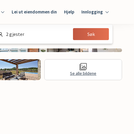
Lei ut eiendommen din
Hjelp
Innlogging
Innlogging
2 gjester
Søk
Gjest
Huseier
Se alle bildene