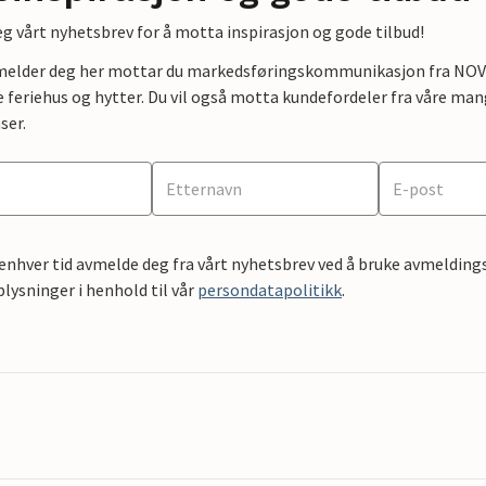
g vårt nyhetsbrev for å motta inspirasjon og gode tilbud!
lmelder deg her mottar du markedsføringskommunikasjon fra NOVAS
e feriehus og hytter. Du vil også motta kundefordeler fra våre mang
ser.
 enhver tid avmelde deg fra vårt nyhetsbrev ved å bruke avmeldings
ysninger i henhold til vår
persondatapolitikk
.