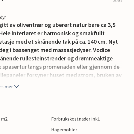
out of 5
edyr
tt av oliventrær og uberørt natur bare ca 3,5
Hele interiøret er harmonisk og smakfullt
e etasje med et skrånende tak på ca. 140 cm. Nyt
k deg i bassenget med massasjedyser. Vodice
krånende rullesteinstrender og drømmeaktige
k spasertur langs promenaden eller gjennom de
llepaneler forsyner huset med strøm, bruken av
es mer
5 m2
Forbrukskostnader inkl.
Hagemøbler