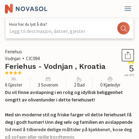
Hvor har du lyst å dra?
Legg til destinasjon, datoer, gjester
1 / 31
Feriehus
Vodnjan
CIC094
Feriehus - Vodnjan , Kroatia
5
out of 5
6 Gjester
3 Soverom
2 Bad
0 Kjæledyr
Du vil finne avslapning i en rolig og idyllisk beliggenhet
omgitt av olivenlunder i dette feriehuset!
Med sin moderne stil og friske farger vil dette feriehuset få
deg i godt humør! Unn deg selv og familien en avslappende
tid med å tilberede deilige måltider på kjøkkenet, kose deg
på sofaen eller spille bordtennis.