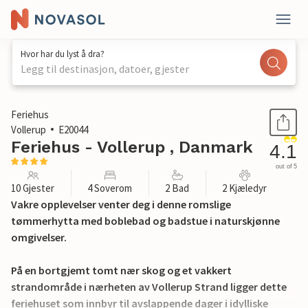
Hvor har du lyst å dra?
Legg til destinasjon, datoer, gjester
1 / 23
Feriehus
Vollerup
E20044
Feriehus - Vollerup , Danmark
4.1
out of 5
10 Gjester
4 Soverom
2 Bad
2 Kjæledyr
Vakre opplevelser venter deg i denne romslige
tømmerhytta med boblebad og badstue i naturskjønne
omgivelser.
På en bortgjemt tomt nær skog og et vakkert
strandområde i nærheten av Vollerup Strand ligger dette
feriehuset som innbyr til avslappende dager i idylliske