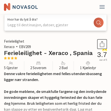
Hvor har du lyst å dra?
Legg til destinasjon, datoer, gjester
1 / 22
Ferieleilighet
Xeraco
EBV209
Ferieleilighet - Xeraco , Spania
3.7
out of 5
5 Gjester
2 Soverom
2 Bad
1 Kjæledyr
Denne vakre ferieleiligheten med felles utendørsbasseng
ligger nær stranden.
De gode møblene, de smakfulle fargene og den innbydende
innredningen skaper et hyggelig feriested der du kan føle
deg hjemme. Bruk leiligheten som et herlig fristed der du
kan slappe av etter en begivenhetsrik dag. Lag mat