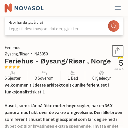
Hvor har du lyst å dra?
Legg til destinasjon, datoer, gjester
1 / 29
Feriehus
Øysang/Risør
NAS050
Feriehus - Øysang/Risør , Norge
5
out of 5
6 Gjester
3 Soverom
1 Bad
0 Kjæledyr
Velkommen til dette arkitektonisk unike feriehuset i
funksjonalistisk stil.
Huset, som står på åtte meter høye søyler, har en 360°
panoramautsikt over de vakre omgivelsene. Den lille broen
som fører til huset har et glasspanel som lar deg se ned i
dypet og gjør kryssingen ekstra spennende. I hytta er det